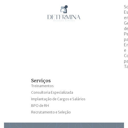
S
Es
e
G
d
P
p
E
e
C
p
Ta
Serviços
Treinamentos
Consultoria Especializada
Implantação de Cargos e Salários
BPO de RH
Recrutamento e Seleção